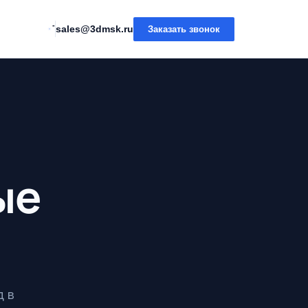
-
sales@3dmsk.ru
Заказать звонок
ые
д в